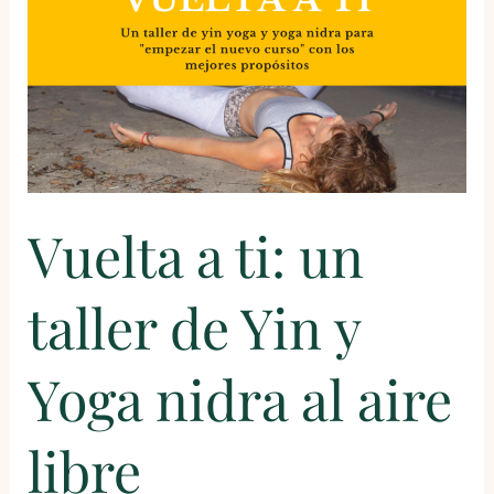
Yin
y
Yoga
nidra
al
aire
libre
Vuelta a ti: un
taller de Yin y
Yoga nidra al aire
libre