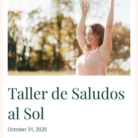
de
Saludos
al
Sol
Taller de Saludos
al Sol
October 31, 2020